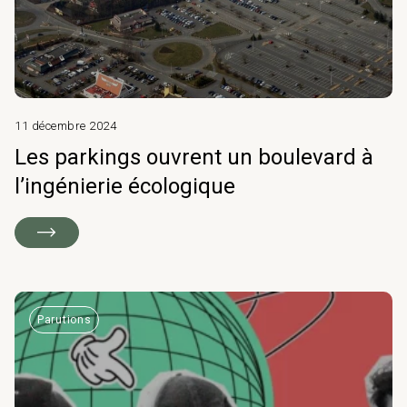
& Transition
Médico-social &
Ministère &
Astrance –
Résidences services
Institutions
Stratégies Durables
& Transition
11 décembre 2024
Les parkings ouvrent un boulevard à
l’ingénierie écologique
R&D Santé
Quartier
Pharmaceutique
Gondwana –
Biodiversité & Génie
écologique
Parutions
Gondwana –
Biodiversité & Génie écologique