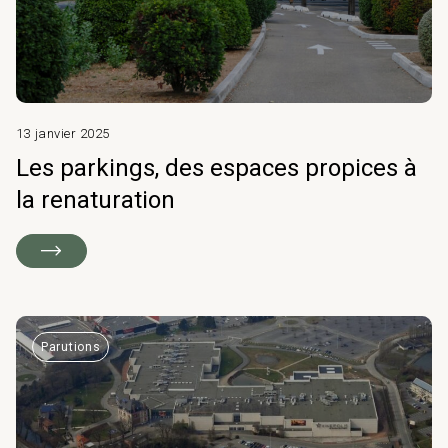
Carrières
13 janvier 2025
Programmation
Les parkings, des espaces propices à
Équipements publics
Industrie & Transport
& AMO projet
& culturels
la renaturation
Programmation
& AMO projet
Logement
Logistique
Parutions
Astrance –
Stratégies Durables