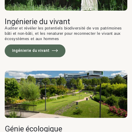
& Transition
Médico-social &
Ministère &
Astrance –
Ingénierie du vivant
Résidences services
Institutions
Stratégies Durables
Auditer et révéler les potentiels biodiversité de vos patrimoines
& Transition
bâti et non-bâti, et les renaturer pour reconnecter le vivant aux
écosystèmes et aux hommes
Ingénierie du vivant
R&D Santé
Quartier
Pharmaceutique
Gondwana –
Biodiversité & Génie
écologique
Gondwana –
Biodiversité & Génie écologique
Génie écologique