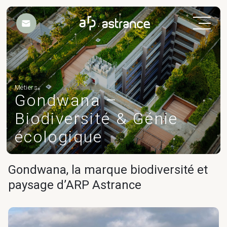
Nos engagements
Métiers
Gondwana –
Biodiversité & Génie
Métiers
écologique
Projets
Gondwana, la marque biodiversité et
paysage d’ARP Astrance
Workplace Design &
Expériences
Actualités
Workplace Design & Expériences
Banque & Assurance
Commerce