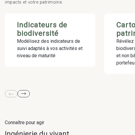
impacts et votre patrimoine.
Indicateurs de
Cart
biodiversité
patr
Modélisez des indicateurs de
Révélez 
suivi adaptés à vos activités et
biodiver
niveau de maturité
et non bâ
portefeui
Connaître pour agir
Ingénierie du vivant