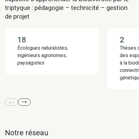
triptyque : pédagogie – technicité – gestion
de projet
18
2
Écologues naturalistes,
Thèses d
ingénieurs agronomes,
des espa
paysagistes
à la biod
connecti
génétiqu
Notre réseau