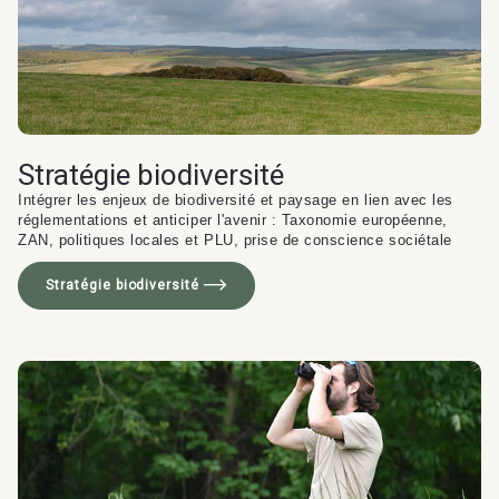
Carrières
Programmation
Stratégie biodiversité
Équipements publics
Industrie & Transport
& AMO projet
Intégrer les enjeux de biodiversité et paysage en lien avec les
& culturels
réglementations et anticiper l'avenir : Taxonomie européenne,
ZAN, politiques locales et PLU, prise de conscience sociétale
Programmation
& AMO projet
Stratégie biodiversité
Logement
Logistique
Astrance –
Stratégies Durables