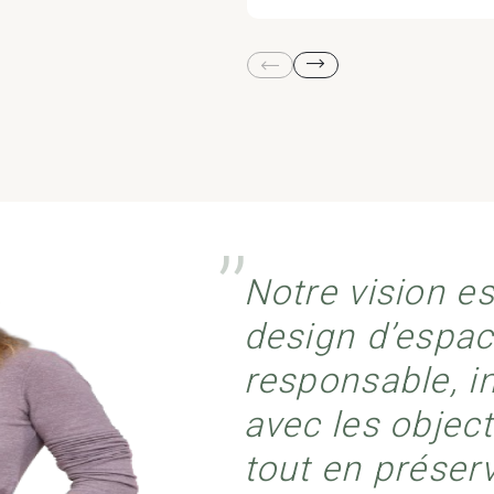
’’
Notre vision e
design d’espa
responsable, i
avec les object
tout en préserv