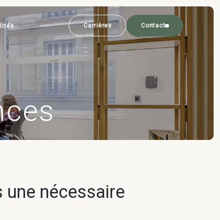
lités
Carrières
Contact
nces
 une nécessaire