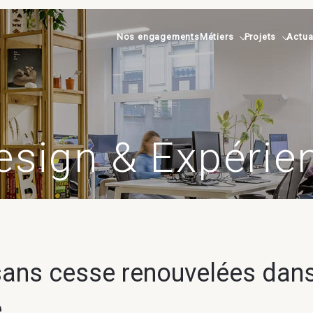
Nos engagements
Métiers
Projets
Actua
esign & Expérie
sans cesse renouvelées dans
e