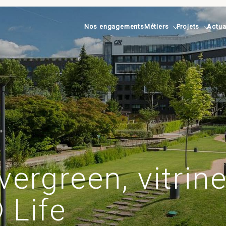
Nos engagements
Métiers
Projets
Actua
ergreen, vitrine
 Life