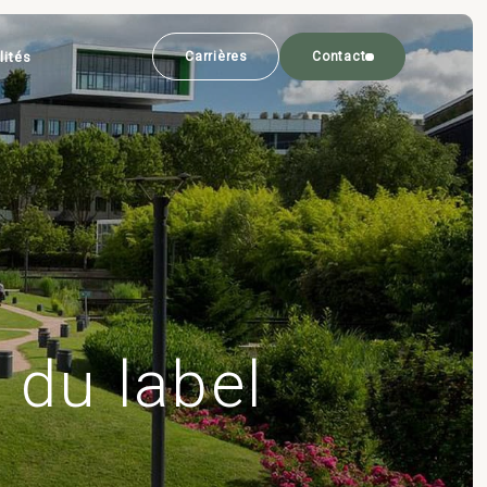
lités
Carrières
Contact
 du label