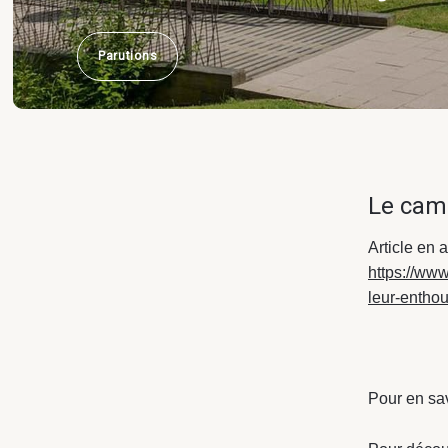
Parutions
Le ca
Article en a
https://www
leur-entho
Pour en sav