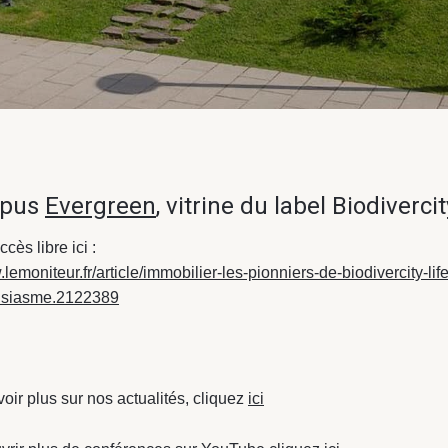
mpus
Evergreen
, vitrine du label Biodiverci
ccès libre ici :
.lemoniteur.fr/article/immobilier-les-pionniers-de-biodivercity-lif
usiasme.2122389
oir plus sur nos actualités, cliquez
ici