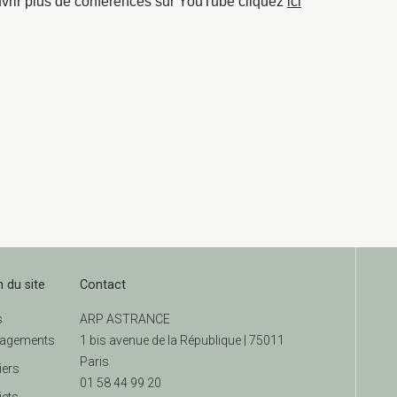
vrir plus de conférences sur YouTube cliquez
ici
n du site
Contact
s
ARP ASTRANCE
agements
1 bis avenue de la République | 75011
Paris
iers
01 58 44 99 20