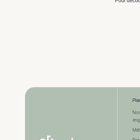
Pour décou
Pla
No
eng
Mét