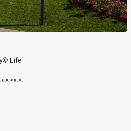
ty© Life
e-partagent-