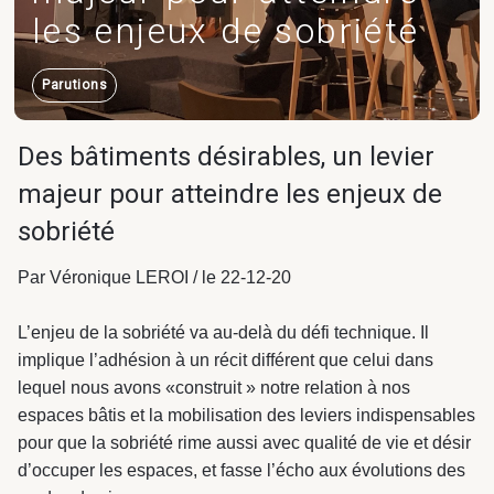
les enjeux de sobriété
Carrières
Parutions
Des bâtiments désirables, un levier
Programmation
Équipements publics
majeur pour atteindre les enjeux de
Industrie & Transport
& AMO projet
& culturels
sobriété
Programmation
& AMO projet
Par Véronique LEROI / le 22-12-20
L’enjeu de la sobriété va au-delà du défi technique. Il
implique l’adhésion à un récit différent que celui dans
Logement
Logistique
lequel nous avons «construit » notre relation à nos
espaces bâtis et la mobilisation des leviers indispensables
Astrance –
pour que la sobriété rime aussi avec qualité de vie et désir
Stratégies Durables
d’occuper les espaces, et fasse l’écho aux évolutions des