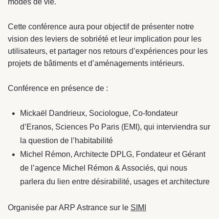
modes de vie.
& Transition
Cette conférence aura pour objectif de présenter notre
Médico-social &
Ministère &
Astrance –
Résidences services
Institutions
vision des leviers de sobriété et leur implication pour les
Stratégies Durables
& Transition
utilisateurs, et partager nos retours d’expériences pour les
projets de bâtiments et d’aménagements intérieurs.
Conférence en présence de :
R&D Santé
Mickaël Dandrieux, Sociologue, Co-fondateur
Quartier
Pharmaceutique
Gondwana –
d’Eranos, Sciences Po Paris (EMI), qui interviendra sur
Biodiversité & Génie
la question de l’habitabilité
Michel Rémon, Architecte DPLG, Fondateur et Gérant
écologique
de l’agence Michel Rémon & Associés, qui nous
Gondwana –
parlera du lien entre désirabilité, usages et architecture
Biodiversité & Génie écologique
Organisée par ARP Astrance sur le
SIMI