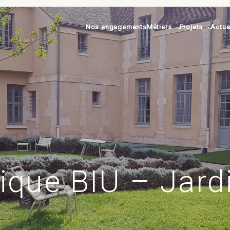
Nos engagements
Métiers
Projets
Actua
ique BIU – Jard