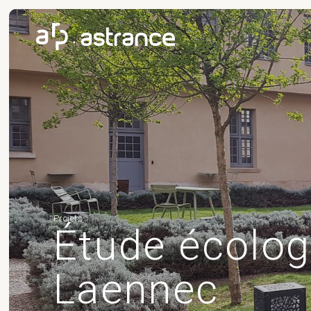
Projets
Étude écolog
Laennec