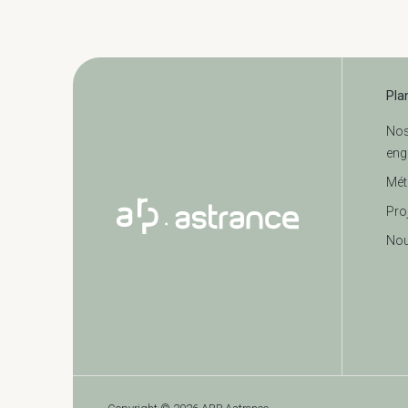
Pla
No
eng
Mét
Pro
Nou