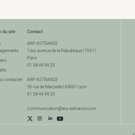
n du site
Contact
s
ARP ASTRANCE
agements
1 bis avenue de la République | 75011
Paris
iers
01 58 44 99 20
jets
s contacter
ARP ASTRANCE
35 rue de Marseille |
69007 Lyon
01 58 44 99 20
communication@arp-astrance.com