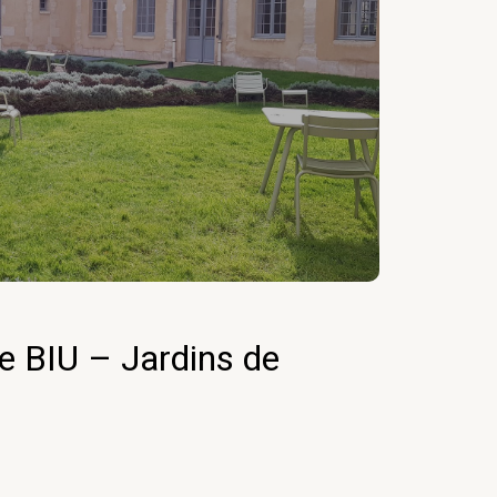
CA Assuranc
e BIU – Jardins de
AMO 
paysa