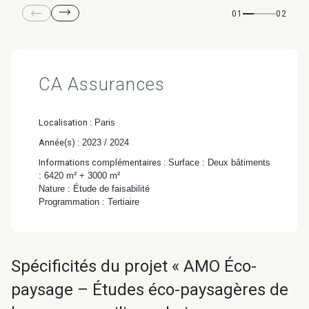
& Transition
01
02
Médico-social &
Ministère &
Astrance –
Résidences services
Institutions
Stratégies Durables
& Transition
CA Assurances
Localisation :
Paris
Année(s) :
2023 / 2024
R&D Santé
Quartier
Informations complémentaires :
Surface : Deux bâtiments
Pharmaceutique
Gondwana –
: 6420 m² + 3000 m²
Nature : Étude de faisabilité
Biodiversité & Génie
Programmation : Tertiaire
écologique
Gondwana –
Spécificités du projet « AMO Éco-
Biodiversité & Génie écologique
paysage – Études éco-paysagères de