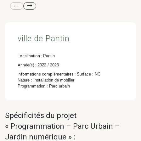
& Transition
Médico-social &
Ministère &
Astrance –
Résidences services
Institutions
Stratégies Durables
& Transition
ville de Pantin
Localisation :
Pantin
Année(s) :
2022 / 2023
R&D Santé
Quartier
Informations complémentaires :
Surface : NC
Pharmaceutique
Gondwana –
Nature : Installation de mobilier
Programmation : Parc urbain
Biodiversité & Génie
écologique
Spécificités du projet
Gondwana –
Biodiversité & Génie écologique
« Programmation – Parc Urbain –
Jardin numérique » :