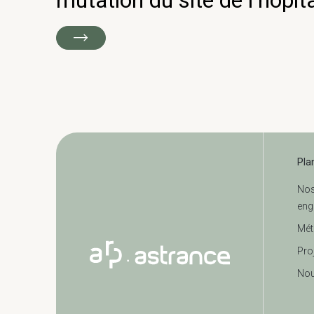
mutation du site de l’hôpit
Pla
No
eng
Mét
Pro
Nou