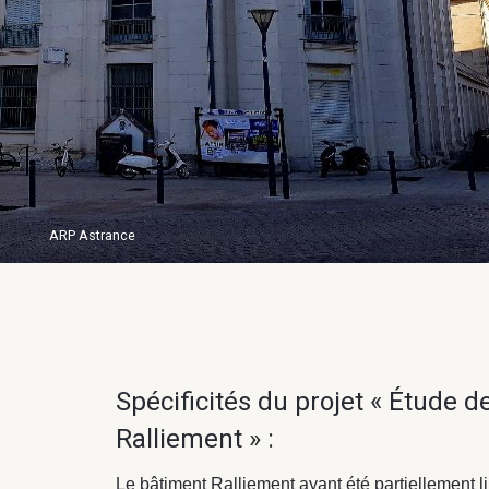
ARP Astrance
Spécificités du projet « Étude d
Ralliement » :
Le bâtiment Ralliement ayant été partiellement li