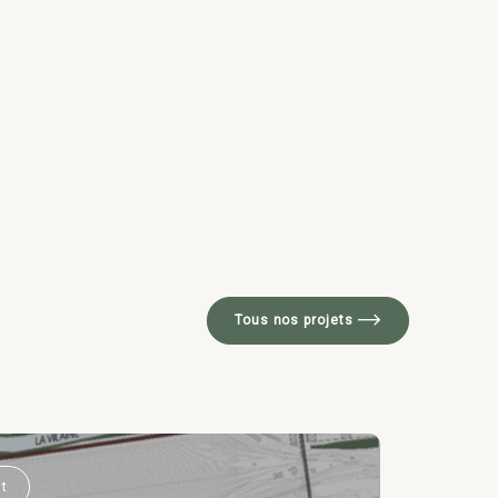
Tous nos projets
t
Log