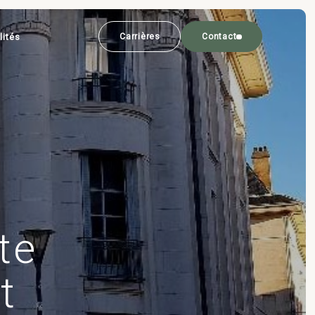
lités
Carrières
Contact
te
t