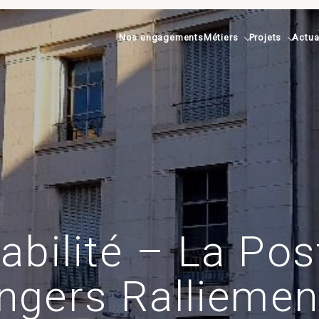
Nos engagements
Métiers
Projets
Actua
abilité – La Pos
ngers Ralliemen