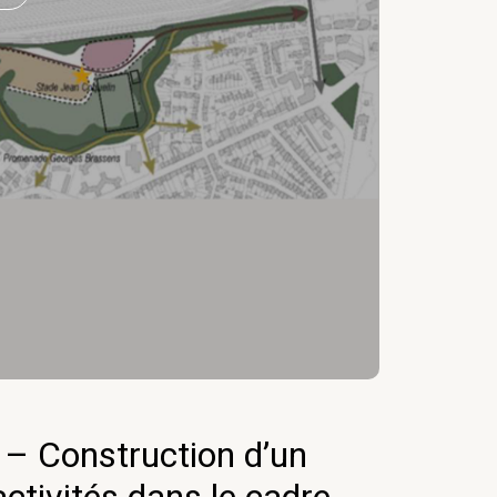
Département 
– Construction d’un
Progr