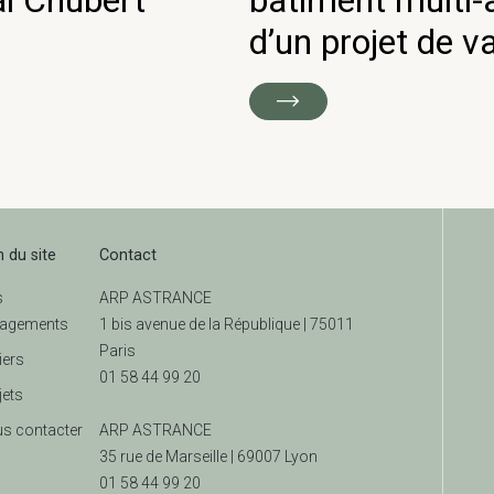
al Chubert
bâtiment multi-a
d’un projet de v
n du site
Contact
s
ARP ASTRANCE
agements
1 bis avenue de la République | 75011
Paris
iers
01 58 44 99 20
jets
s contacter
ARP ASTRANCE
35 rue de Marseille |
69007 Lyon
01 58 44 99 20