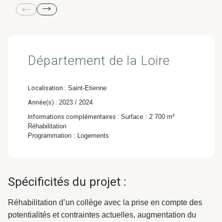
& Transition
Médico-social &
Ministère &
Astrance –
Résidences services
Institutions
Stratégies Durables
& Transition
Département de la Loire
Localisation :
Saint-Etienne
Année(s) :
2023 / 2024
R&D Santé
Quartier
Informations complémentaires :
Surface : 2 700 m²
Pharmaceutique
Gondwana –
Réhabilitation
Programmation : Logements
Biodiversité & Génie
écologique
Spécificités du projet :
Gondwana –
Biodiversité & Génie écologique
Réhabilitation d’un collège avec la prise en compte des
potentialités et contraintes actuelles, augmentation du