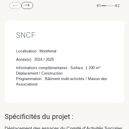
& Transition
01
02
Médico-social &
Ministère &
Astrance –
Résidences services
Institutions
Stratégies Durables
& Transition
SNCF
Localisation :
Montferrat
Année(s) :
2024 / 2025
R&D Santé
Quartier
Informations complémentaires :
Surface :1 200 m²
Pharmaceutique
Gondwana –
Déplacement / Construction
Programmation : Bâtiment multi-activités / Maison des
Biodiversité & Génie
Associations
écologique
Gondwana –
Biodiversité & Génie écologique
Spécificités du projet :
Déplacement des espaces du
Comité d’Activités Sociales