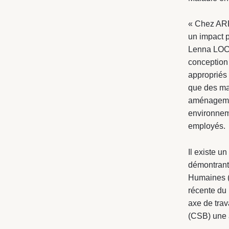
« Chez ARP
un impact po
Lenna LOCK
conception 
appropriés 
que des ma
aménagemen
environneme
employés.
Il existe u
démontrant
Humaines (
récente du
axe de trav
(CSB) une a