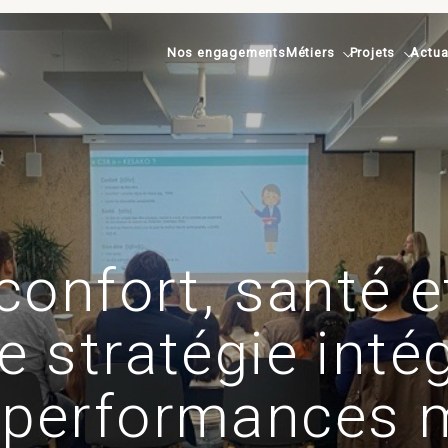
Nos engagements
Métiers
Projets
Actua
confort, santé et
 stratégie inté
performances m