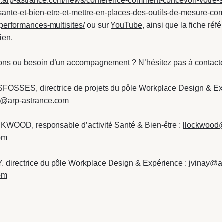
w.arp-astrance.com/news/conference-comment-concevoir-votre-s
sante-et-bien-etre-et-mettre-en-places-des-outils-de-mesure-c
performances-multisites/
ou sur
YouTube
, ainsi que la fiche réf
lien
.
ons ou besoin d’un accompagnement ? N’hésitez pas à contacte
FOSSES, directrice de projets du pôle Workplace Design & Ex
s@arp-astrance.com
WOOD, responsable d’activité Santé & Bien-être :
llockwood
om
Y, directrice du pôle Workplace Design & Expérience :
jvinay@a
om