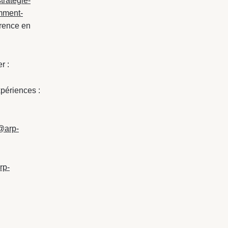
trategie-
omment-
érence en
r :
périences :
@arp-
rp-