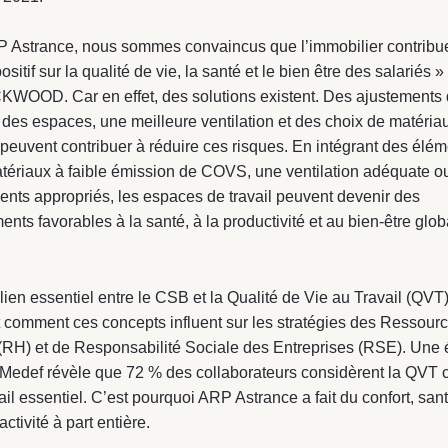
 Astrance, nous sommes convaincus que l’immobilier contribu
sitif sur la qualité de vie, la santé et le bien être des salariés »
WOOD. Car en effet, des solutions existent. Des ajustements 
des espaces, une meilleure ventilation et des choix de matéria
peuvent contribuer à réduire ces risques. En intégrant des élém
tériaux à faible émission de COVS, une ventilation adéquate o
ts appropriés, les espaces de travail peuvent devenir des
nts favorables à la santé, à la productivité et au bien-être glob
n lien essentiel entre le CSB et la Qualité de Vie au Travail (QVT)
 comment ces concepts influent sur les stratégies des Ressour
RH) et de Responsabilité Sociale des Entreprises (RSE). Une 
 Medef révèle que 72 % des collaborateurs considèrent la QV
ail essentiel. C’est pourquoi ARP Astrance a fait du confort, sant
ctivité à part entière.