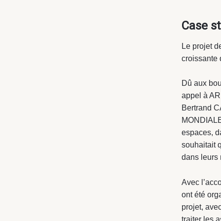
Case s
Le projet 
croissante
Dû aux bou
appel à ARP
Bertrand C
MONDIALE. 
espaces, da
souhaitait 
dans leurs 
Avec l’acc
ont été org
projet, ave
traiter les