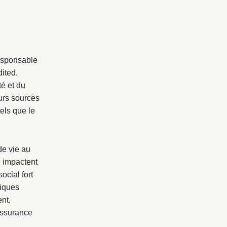
esponsable
ited.
té et du
eurs sources
tels que le
de vie au
l impactent
ocial fort
niques
nt,
’Assurance