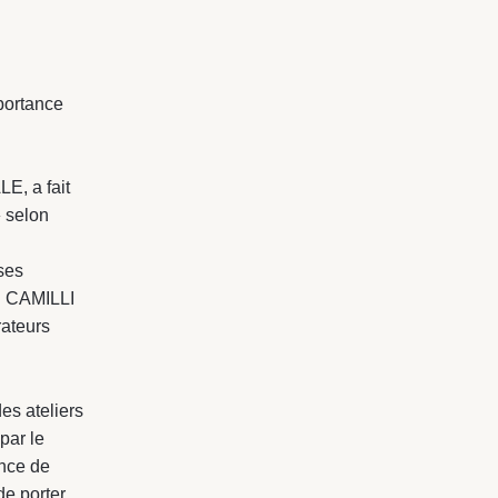
portance
E, a fait
» selon
ses
nd CAMILLI
rateurs
s ateliers
par le
ance de
de porter