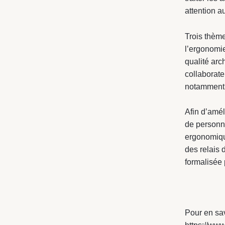
attention a
Trois thème
l’ergonomie
qualité arc
collaborate
notamment 
Afin d’amél
de personna
ergonomique
des relais 
formalisée 
Pour en sav