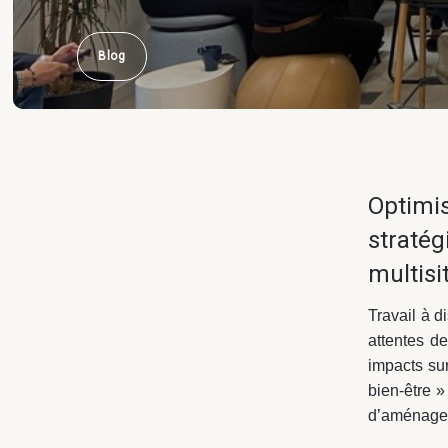
Blog
Optimis
stratég
multisi
Travail à d
attentes d
impacts sur
bien-être »
d’aménage