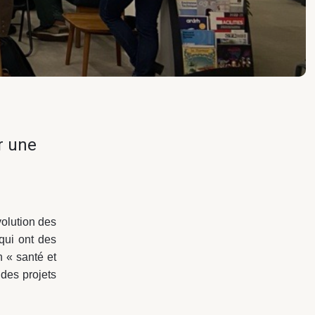
r une
volution des
qui ont des
n « santé et
 des projets