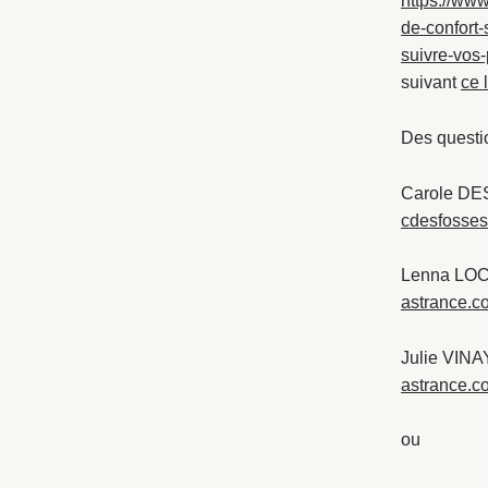
https://ww
de-confort-
suivre-vos-
suivant
ce 
Des questi
Carole DES
cdesfosse
Lenna LOCK
astrance.c
Julie VINA
astrance.c
ou