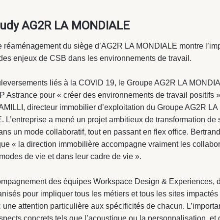
tudy AG2R LA MONDIALE
de réaménagement du siège d’AG2R LA MONDIALE montre l’im
 des enjeux de CSB dans les environnements de travail.
leversements liés à la COVID 19, le Groupe AG2R LA MONDIAL
 Astrance pour « créer des environnements de travail positifs 
AMILLI, directeur immobilier d’exploitation du Groupe AG2R LA
L’entreprise a mené un projet ambitieux de transformation de 
ns un mode collaboratif, tout en passant en flex office. Bertra
que « la direction immobilière accompagne vraiment les collabo
modes de vie et dans leur cadre de vie ».
ompagnement des équipes Workspace Design & Experiences, de
anisés pour impliquer tous les métiers et tous les sites impactés 
c une attention particulière aux spécificités de chacun. L’import
 aspects concrets tels que l’acoustique ou la personnalisation, et 