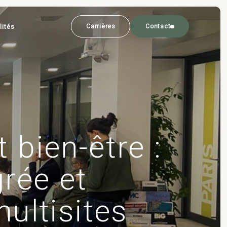
lités
Carrières
Contact
 bien-être :
grée et
ultisites