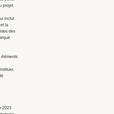
 projet.
ui inclut
et la
entes des
marqué
s éléments
stituer,
té
re 2023