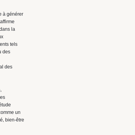
e à générer
 affirme
dans la
ux
ents tels
u des
al des
,
ces
étude
T comme un
é, bien-être