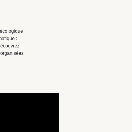
 écologique
matique :
 découvrez
s organisées