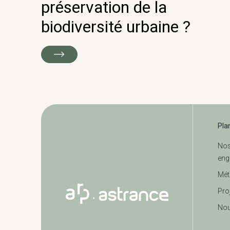
préservation de la
biodiversité urbaine ?
Pla
No
eng
Mét
Pro
Nou