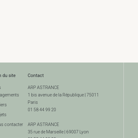
écologique des villes
n du site
Contact
s
ARP ASTRANCE
agements
1 bis avenue de la République | 75011
Paris
iers
01 58 44 99 20
jets
s contacter
ARP ASTRANCE
35 rue de Marseille |
69007 Lyon