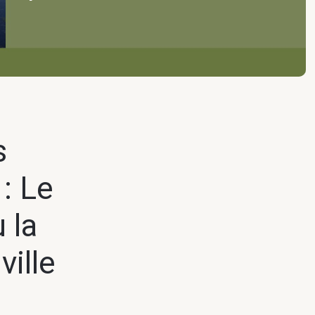
s
: Le
 la
ville