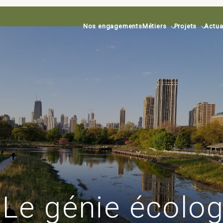
Nos engagements
Métiers
Projets
Actua
 Le génie écolog