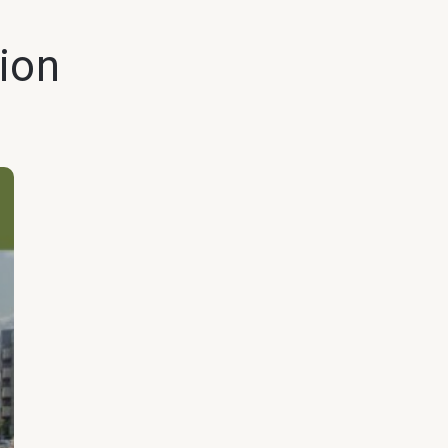
tion
Replay