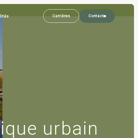
lités
Carrières
Contact
ique urbain