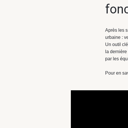
fonc
Après les 
urbaine : v
Un outil cl
la dernière
par les équ
Pour en sav