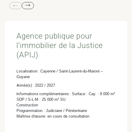
& Transition
Médico-social &
Ministère &
Astrance –
Résidences services
Institutions
Stratégies Durables
& Transition
Agence publique pour
l'immobilier de la Justice
(APIJ)
R&D Santé
Quartier
Localisation :
Cayenne / Saint-Laurent-du-Maroni –
Pharmaceutique
Gondwana –
Guyane
Biodiversité & Génie
Année(s) :
2022 / 2027
écologique
Informations complémentaires :
Surface : Cay. : 9 000 m²
SDP / S-L-M : 25 000 m² SU
Construction
Gondwana –
Programmation : Judiciaire / Pénitentiaire
Biodiversité & Génie écologique
Maîtrise d'œuvre: en cours de consultation