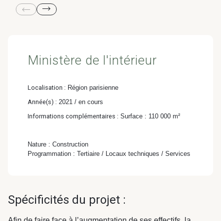
& Transition
Médico-social &
Ministère &
Astrance –
Résidences services
Institutions
Stratégies Durables
& Transition
Ministère de l'intérieur
Localisation :
Région parisienne
Année(s) :
2021 / en cours
R&D Santé
Quartier
Informations complémentaires :
Surface : 110 000 m²
Pharmaceutique
Gondwana –
Biodiversité & Génie
Nature : Construction
Programmation : Tertiaire / Locaux techniques / Services
écologique
Gondwana –
Biodiversité & Génie écologique
Spécificités du projet :
Afin de faire face à l’augmentation de ses effectifs, la