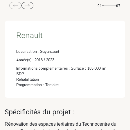
& Transition
01
07
Médico-social &
Ministère &
Astrance –
Résidences services
Institutions
Stratégies Durables
& Transition
Renault
Localisation :
Guyancourt
Année(s) :
2018 / 2023
R&D Santé
Quartier
Informations complémentaires :
Surface : 185 000 m²
Pharmaceutique
Gondwana –
SDP
Réhabilitation
Biodiversité & Génie
Programmation : Tertiaire
écologique
Gondwana –
Spécificités du projet :
Biodiversité & Génie écologique
Rénovation des espaces tertiaires du Technocentre du