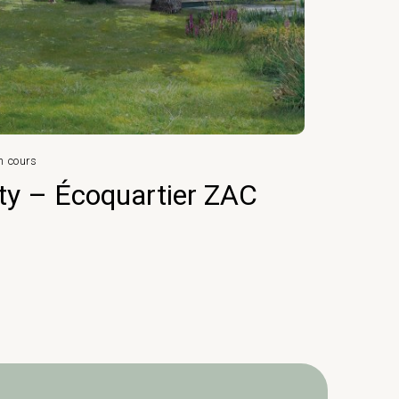
n cours
Conseil Inter
ty – Écoquartier ZAC
Mise 
Const