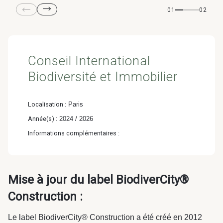
& Transition
01
02
Médico-social &
Ministère &
Astrance –
Résidences services
Institutions
Stratégies Durables
& Transition
Conseil International
Biodiversité et Immobilier
Localisation :
Paris
R&D Santé
Quartier
Année(s) :
2024 / 2026
Pharmaceutique
Gondwana –
Informations complémentaires :
Biodiversité & Génie
écologique
Mise à jour du label BiodiverCity®
Gondwana –
Biodiversité & Génie écologique
Construction :
Le label BiodiverCity® Construction a été créé en 2012