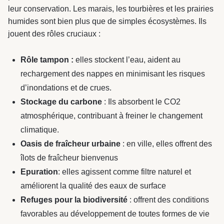
& Transition
leur conservation. Les marais, les tourbières et les prairies
humides sont bien plus que de simples écosystèmes. Ils
Médico-social &
Ministère &
Astrance –
jouent des rôles cruciaux :
Résidences services
Institutions
Stratégies Durables
& Transition
Rôle tampon :
elles stockent l’eau, aident au
rechargement des nappes en minimisant les risques
d’inondations et de crues.
Stockage du carbone
: Ils absorbent le CO2
R&D Santé
atmosphérique, contribuant à freiner le changement
Quartier
Pharmaceutique
Gondwana –
climatique.
Biodiversité & Génie
Oasis de fraîcheur urbaine
: en ville, elles offrent des
îlots de fraîcheur bienvenus
écologique
Epuration
: elles agissent comme filtre naturel et
Gondwana –
améliorent la qualité des eaux de surface
Biodiversité & Génie écologique
Refuges pour la biodiversité
: offrent des conditions
favorables au développement de toutes formes de vie