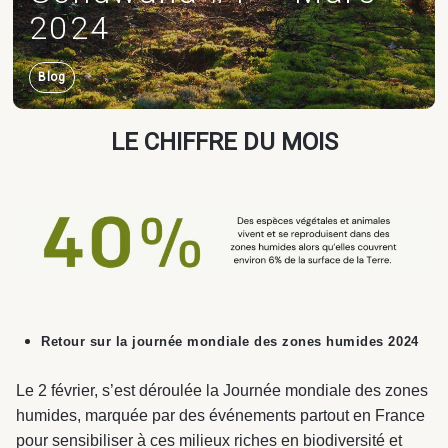
2024
Carrières
Blog
LE CHIFFRE DU MOIS
Programmation
Équipements publics
Industrie & Transport
& AMO projet
& culturels
Programmation
& AMO projet
Logement
Logistique
Retour sur la journée mondiale des zones humides 2024
Le 2 février, s’est déroulée la Journée mondiale des zones
Astrance –
humides, marquée par des événements partout en France
Stratégies Durables
pour sensibiliser à ces milieux riches en biodiversité et