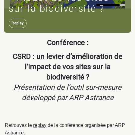
sur la biodiversité ?
Carrières
Replay
Conférence :
Programmation
Équipements publics
Industrie & Transport
& AMO projet
& culturels
CSRD : un levier d’amélioration de
l’impact de vos sites sur la
Programmation
& AMO projet
biodiversité ?
Présentation de l’outil sur-mesure
développé par ARP Astrance
Logement
Logistique
Astrance –
Retrouvez le
replay
de la conférence organisée par ARP
Stratégies Durables
Astrance.