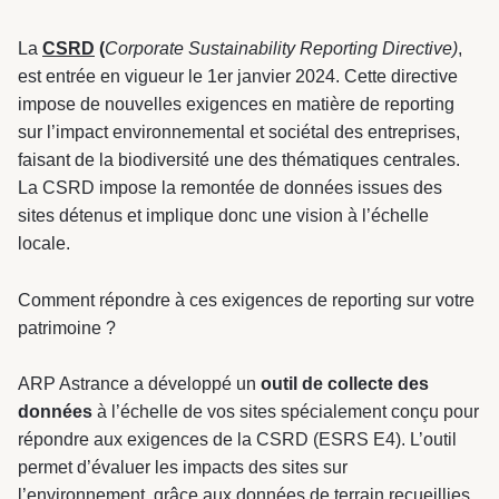
& Transition
La
CSRD
(
Corporate Sustainability Reporting Directive)
,
Médico-social &
Ministère &
Astrance –
est entrée en vigueur le 1er janvier 2024. Cette directive
Résidences services
Institutions
Stratégies Durables
impose de nouvelles exigences en matière de reporting
& Transition
sur l’impact environnemental et sociétal des entreprises,
faisant de la biodiversité une des thématiques centrales.
La CSRD impose la remontée de données issues des
sites détenus et implique donc une vision à l’échelle
locale.
R&D Santé
Quartier
Pharmaceutique
Gondwana –
Comment répondre à ces exigences de reporting sur votre
Biodiversité & Génie
patrimoine ?
écologique
ARP Astrance a développé un
outil de collecte des
Gondwana –
données
à l’échelle de vos sites spécialement conçu pour
Biodiversité & Génie écologique
répondre aux exigences de la CSRD (ESRS E4). L’outil
permet d’évaluer les impacts des sites sur
l’environnement, grâce aux données de terrain recueillies