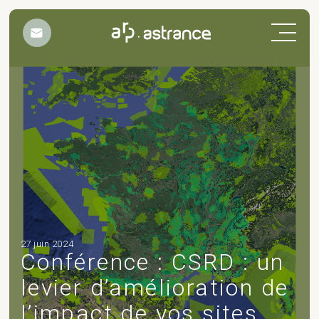
Nos engagements
Métiers
Projets
27 juin 2024
Conférence : CSRD : un
Workplace Design &
levier d’amélioration de
Expériences
Actualités
l’impact de vos sites
Workplace Design & Expériences
Banque & Assurance
Commerce