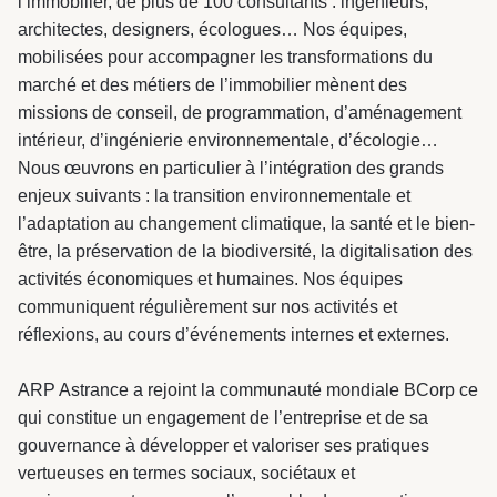
l’immobilier, de plus de 100 consultants : ingénieurs,
& Transition
architectes, designers, écologues… Nos équipes,
mobilisées pour accompagner les transformations du
Médico-social &
Ministère &
Astrance –
Résidences services
Institutions
marché et des métiers de l’immobilier mènent des
Stratégies Durables
missions de conseil, de programmation, d’aménagement
& Transition
intérieur, d’ingénierie environnementale, d’écologie…
Nous œuvrons en particulier à l’intégration des grands
enjeux suivants : la transition environnementale et
l’adaptation au changement climatique, la santé et le bien-
R&D Santé
être, la préservation de la biodiversité, la digitalisation des
Quartier
Pharmaceutique
Gondwana –
activités économiques et humaines. Nos équipes
communiquent régulièrement sur nos activités et
Biodiversité & Génie
réflexions, au cours d’événements internes et externes.
écologique
ARP Astrance a rejoint la communauté mondiale BCorp ce
Gondwana –
qui constitue un engagement de l’entreprise et de sa
Biodiversité & Génie écologique
gouvernance à développer et valoriser ses pratiques
vertueuses en termes sociaux, sociétaux et