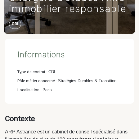
immobilier responsable
Carrières
CDI
Programmation
Équipements publics
Informations
Industrie & Transport
& AMO projet
& culturels
Programmation
Type de contrat :
CDI
& AMO projet
Pôle métier concerné :
Stratégies Durables & Transition
Localisation :
Paris
Logement
Logistique
Contexte
Astrance –
ARP Astrance est un cabinet de conseil spécialisé dans
Stratégies Durables