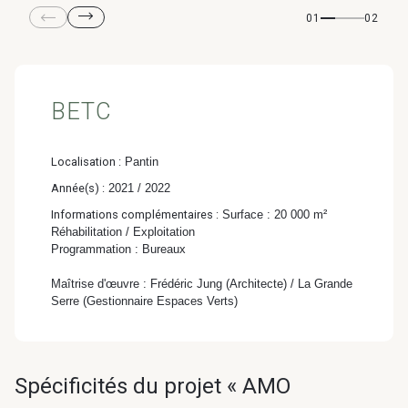
& Transition
01
02
Médico-social &
Ministère &
Astrance –
Résidences services
Institutions
Stratégies Durables
& Transition
BETC
Localisation :
Pantin
Année(s) :
2021 / 2022
R&D Santé
Quartier
Informations complémentaires :
Surface : 20 000 m²
Pharmaceutique
Gondwana –
Réhabilitation / Exploitation
Programmation : Bureaux
Biodiversité & Génie
Maîtrise d'œuvre : Frédéric Jung (Architecte) / La Grande
écologique
Serre (Gestionnaire Espaces Verts)
Gondwana –
Biodiversité & Génie écologique
Spécificités du projet « AMO