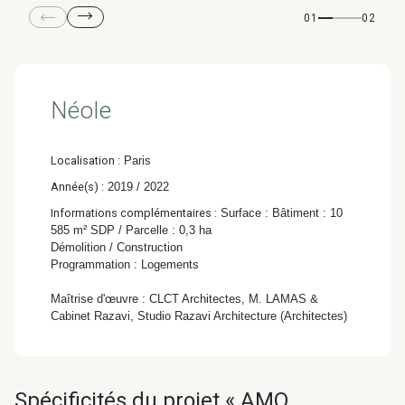
& Transition
01
02
Médico-social &
Ministère &
Astrance –
Résidences services
Institutions
Stratégies Durables
& Transition
Néole
Localisation :
Paris
Année(s) :
2019 / 2022
R&D Santé
Quartier
Informations complémentaires :
Surface : Bâtiment : 10
Pharmaceutique
Gondwana –
585 m² SDP / Parcelle : 0,3 ha
Démolition / Construction
Biodiversité & Génie
Programmation : Logements
écologique
Maîtrise d'œuvre : CLCT Architectes, M. LAMAS &
Cabinet Razavi, Studio Razavi Architecture (Architectes)
Gondwana –
Biodiversité & Génie écologique
Spécificités du projet « AMO