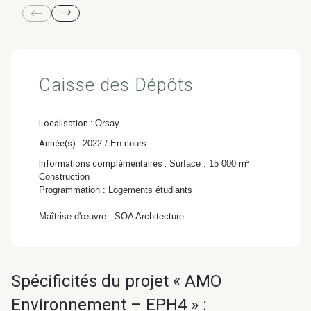
& Transition
Médico-social &
Ministère &
Astrance –
Résidences services
Institutions
Stratégies Durables
& Transition
Caisse des Dépôts
Localisation :
Orsay
Année(s) :
2022 / En cours
R&D Santé
Quartier
Informations complémentaires :
Surface : 15 000 m²
Pharmaceutique
Gondwana –
Construction
Programmation : Logements étudiants
Biodiversité & Génie
Maîtrise d'œuvre : SOA Architecture
écologique
Gondwana –
Biodiversité & Génie écologique
Spécificités du projet « AMO
Environnement – EPH4 » :