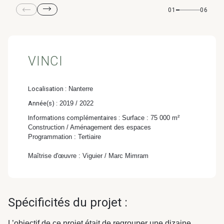
& Transition
01
06
Médico-social &
Ministère &
Astrance –
Résidences services
Institutions
Stratégies Durables
& Transition
VINCI
Localisation :
Nanterre
Année(s) :
2019 / 2022
R&D Santé
Quartier
Informations complémentaires :
Surface : 75 000 m²
Pharmaceutique
Gondwana –
Construction / Aménagement des espaces
Programmation : Tertiaire
Biodiversité & Génie
Maîtrise d'œuvre : Viguier / Marc Mimram
écologique
Gondwana –
Biodiversité & Génie écologique
Spécificités du projet :
L’objectif de ce projet était de regrouper une dizaine