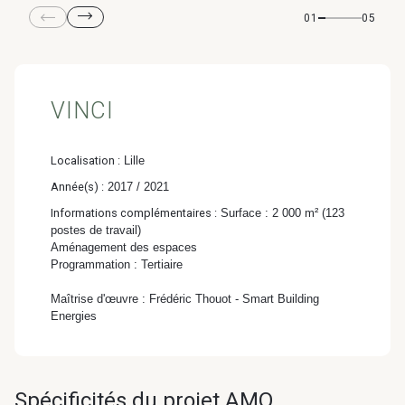
& Transition
01
05
Médico-social &
Ministère &
Astrance –
Résidences services
Institutions
Stratégies Durables
& Transition
VINCI
Localisation :
Lille
Année(s) :
2017 / 2021
R&D Santé
Quartier
Informations complémentaires :
Surface : 2 000 m² (123
Pharmaceutique
Gondwana –
postes de travail)
Aménagement des espaces
Biodiversité & Génie
Programmation : Tertiaire
écologique
Maîtrise d'œuvre : Frédéric Thouot - Smart Building
Energies
Gondwana –
Biodiversité & Génie écologique
Spécificités du projet AMO