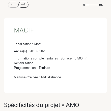
& Transition
01
06
Médico-social &
Ministère &
Astrance –
Résidences services
Institutions
Stratégies Durables
& Transition
MACIF
Localisation :
Niort
Année(s) :
2018 / 2020
R&D Santé
Quartier
Informations complémentaires :
Surface : 3 500 m²
Pharmaceutique
Gondwana –
Réhabilitation
Programmation : Tertiaire
Biodiversité & Génie
Maîtrise d'œuvre : ARP Astrance
écologique
Gondwana –
Biodiversité & Génie écologique
Spécificités du projet « AMO