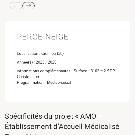
& Transition
Médico-social &
Ministère &
Astrance –
Résidences services
Institutions
Stratégies Durables
& Transition
PERCE-NEIGE
Localisation :
Crémieu (38)
Année(s) :
2023 / 2025
R&D Santé
Quartier
Informations complémentaires :
Surface : 3162 m2 SDP
Pharmaceutique
Gondwana –
Construction
Programmation : Médico-social
Biodiversité & Génie
écologique
Gondwana –
Spécificités du projet « AMO –
Biodiversité & Génie écologique
Établissement d’Accueil Médicalisé