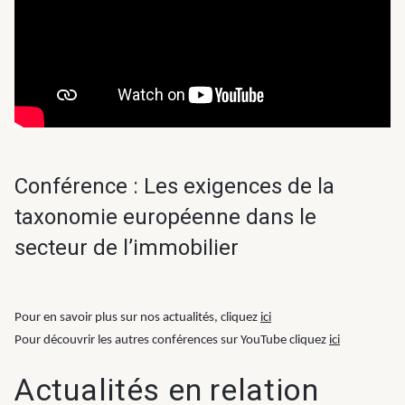
& Transition
Médico-social &
Ministère &
Astrance –
Résidences services
Institutions
Stratégies Durables
& Transition
Conférence : Les exigences de la
R&D Santé
taxonomie européenne dans le
Quartier
Pharmaceutique
Gondwana –
secteur de l’immobilier
Biodiversité & Génie
écologique
Pour en savoir plus sur nos actualités, cliquez
ici
Gondwana –
Pour découvrir les autres conférences sur YouTube cliquez
ici
Biodiversité & Génie écologique
Actualités en relation