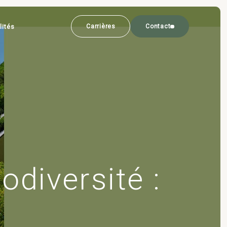
lités
Carrières
Contact
odiversité :