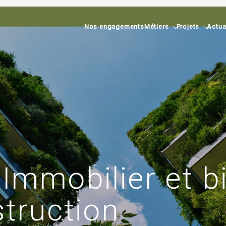
Nos engagements
Métiers
Projets
Actua
Immobilier et bi
struction