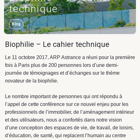
technique
Carrières
Blog
Biophilie – Le cahier technique
Programmation
Équipements publics
Industrie & Transport
& AMO projet
& culturels
Le 11 octobre 2017, ARP Astrance a réuni pour la première
fois à Paris plus de 200 personnes lors d’une demi-
Programmation
journée de témoignages et d’échanges sur le thème
& AMO projet
novateur de la biophilie.
Le nombre important de personnes qui ont répondu à
l’appel de cette conférence sur ce nouvel enjeu pour les
Logement
Logistique
professionnels de l’immobilier, de l’aménagement intérieur
et des utilisateurs, nous a confortés dans notre vision
Astrance –
d’une conception des espaces de vie, de travail, de loisirs,
Stratégies Durables
d’éducation, de santé, qui replacent l’humain au centre