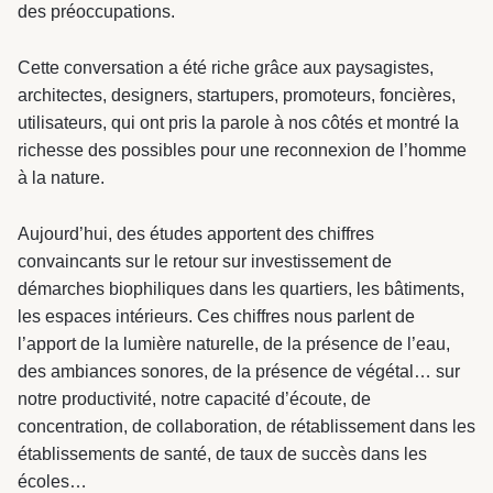
des préoccupations.
& Transition
Médico-social &
Ministère &
Astrance –
Cette conversation a été riche grâce aux paysagistes,
Résidences services
Institutions
Stratégies Durables
architectes, designers, startupers, promoteurs, foncières,
& Transition
utilisateurs, qui ont pris la parole à nos côtés et montré la
richesse des possibles pour une reconnexion de l’homme
à la nature.
Aujourd’hui, des études apportent des chiffres
R&D Santé
Quartier
convaincants sur le retour sur investissement de
Pharmaceutique
Gondwana –
démarches biophiliques dans les quartiers, les bâtiments,
Biodiversité & Génie
les espaces intérieurs. Ces chiffres nous parlent de
l’apport de la lumière naturelle, de la présence de l’eau,
écologique
des ambiances sonores, de la présence de végétal… sur
notre productivité, notre capacité d’écoute, de
Gondwana –
concentration, de collaboration, de rétablissement dans les
Biodiversité & Génie écologique
établissements de santé, de taux de succès dans les
écoles…